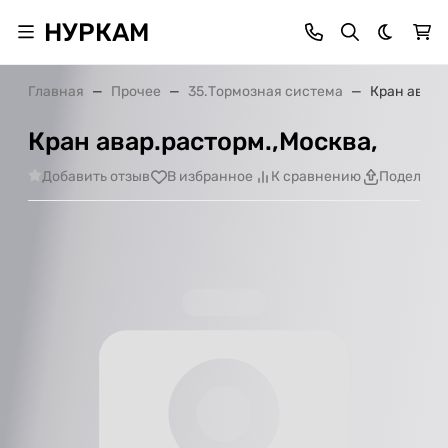
НУРКАМ
Темная 
Главная
Прочее
35.Тормозная система
Кран авар.
Кран авар.расторм.,Москва,
Добавить отзыв
В избранное
К сравнению
Поделить