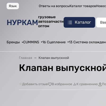
Язык
Ответы на вопросы
Каталог товаров
Новос
грузовые
НУРКАМ
автозапчасти
Каталог
оптом
Бренды
CUMMINS
16 Сцепление
13 Система охлажден
Главная
Клапан выпускной
Клапан выпускно
Добавить отзыв
В избранное
К сравнению
По