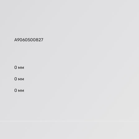
А9060500827
0 мм
0 мм
0 мм