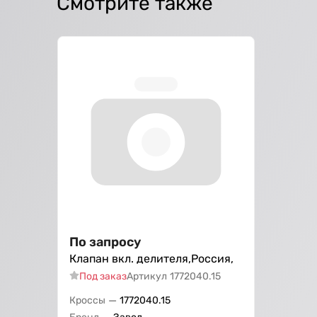
Смотрите также
По запросу
Клапан вкл. делителя,Россия,
Под заказ
Артикул
1772040.15
—
Кроссы
1772040.15