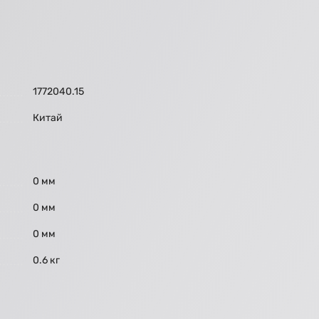
1772040.15
Китай
0 мм
0 мм
0 мм
0.6 кг