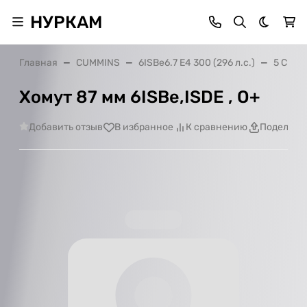
НУРКАМ
Темная 
Главная
CUMMINS
6ISBe6.7 E4 300 (296 л.с.)
5 Сист
Хомут 87 мм 6ISBe,ISDE , О+
Добавить отзыв
В избранное
К сравнению
Поделить