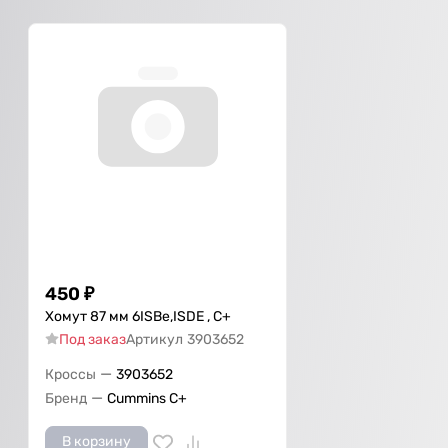
450
₽
Хомут 87 мм 6ISBe,ISDE , С+
Под заказ
Артикул
3903652
—
Кроссы
3903652
—
Бренд
Cummins C+
В корзину