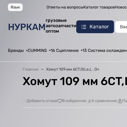
Язык
Ответы на вопросы
Каталог товаров
Новос
грузовые
НУРКАМ
автозапчасти
Каталог
оптом
Бренды
CUMMINS
16 Сцепление
13 Система охлажден
Главная
Хомут 109 мм 6CT,ISLe,L , О+
Хомут 109 мм 6CT,I
Добавить отзыв
В избранное
К сравнению
По