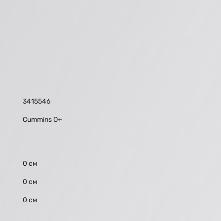
3415546
Cummins O+
0 см
0 см
0 см