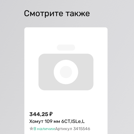
Смотрите также
344,25
₽
Хомут 109 мм 6CT,ISLe,L
В наличии
Артикул
3415546