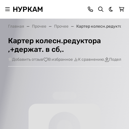
НУРКАМ
Темная 
Главная
Прочее
Прочее
Картер колесн.редуктора ,+
Картер колесн.редуктора
,+держат. в сб,.
Добавить отзыв
В избранное
К сравнению
Поделить