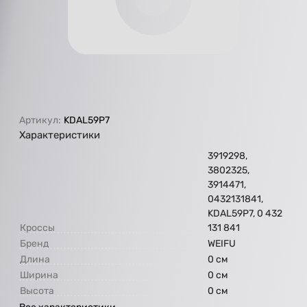
Артикул:
KDAL59P7
Характеристики
3919298,
3802325,
3914471,
0432131841,
KDAL59P7, 0 432
Кроссы
131 841
Бренд
WEIFU
Длина
0 см
Ширина
0 см
Высота
0 см