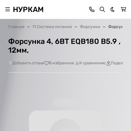
НУРКАМ
Темная 
Главная
11 Система питания
Форсунки
Форсунка 4,
Форсунка 4, 6ВТ EQB180 В5.9 ,
12мм,
Добавить отзыв
В избранное
К сравнению
Поделить