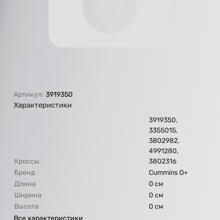
Артикул:
3919350
Характеристики
3919350,
3355015,
3802982,
4991280,
Кроссы
3802316
Бренд
Cummins O+
Длина
0 см
Ширина
0 см
Высота
0 см
Все характеристики