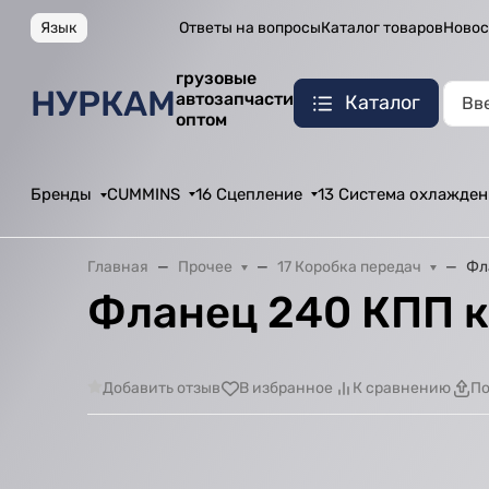
Язык
Ответы на вопросы
Каталог товаров
Новос
грузовые
НУРКАМ
автозапчасти
Каталог
оптом
Бренды
CUMMINS
16 Сцепление
13 Система охлажден
Главная
Прочее
17 Коробка передач
Фл
Фланец 240 КПП к
Добавить отзыв
В избранное
К сравнению
По