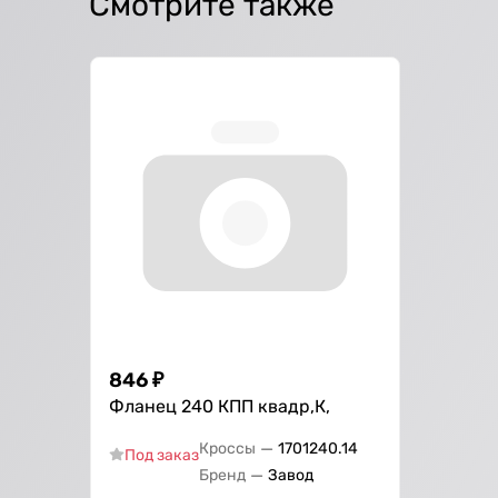
Смотрите также
846
₽
Фланец 240 КПП квадр,К,
—
Кроссы
1701240.14
Под заказ
—
Бренд
Завод