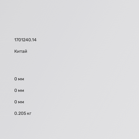
1701240.14
Китай
0 мм
0 мм
0 мм
0.205 кг