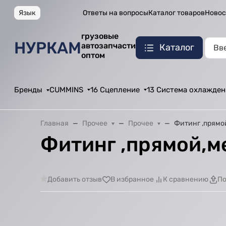
Язык
Ответы на вопросы
Каталог товаров
Новос
грузовые
НУРКАМ
автозапчасти
Каталог
оптом
Бренды
CUMMINS
16 Сцепление
13 Система охлажден
Главная
Прочее
Прочее
Фитинг ,прямо
Фитинг ,прямой,м
Добавить отзыв
В избранное
К сравнению
По