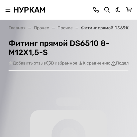
НУРКАМ
Темная 
Главная
Прочее
Прочее
Фитинг прямой DS6510 8-
Фитинг прямой DS6510 8-
M12X1,5-S
Добавить отзыв
В избранное
К сравнению
Поделить