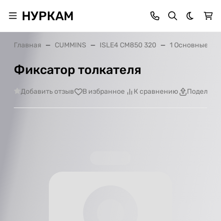
НУРКАМ
Темная 
Главная
CUMMINS
ISLE4 CM850 320
1 Основные де
Фиксатор толкателя
Добавить отзыв
В избранное
К сравнению
Поделить