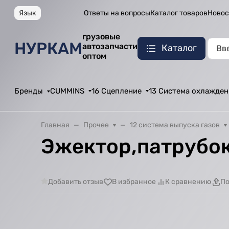
Язык
Ответы на вопросы
Каталог товаров
Новос
грузовые
НУРКАМ
автозапчасти
Каталог
оптом
Бренды
CUMMINS
16 Сцепление
13 Система охлажден
Главная
Прочее
12 система выпуска газов
Эжектор,патрубок
Добавить отзыв
В избранное
К сравнению
По