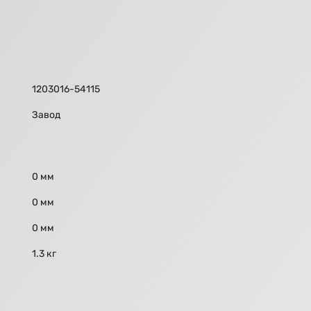
1203016-54115
Завод
0 мм
0 мм
0 мм
1.3 кг