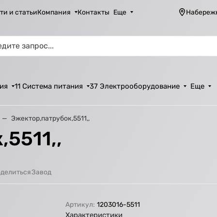
ти и статьи
Компания
Контакты
Еще
Набереж
ия
11 Система питания
37 Электрооборудование
Еще
Эжектор,патрубок,5511,,
5511,,
Завод
делиться
Артикул:
1203016-5511
Характеристики