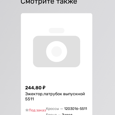
Смотрите также
244,80
₽
Эжектор,патрубок выпускной
5511
—
Кроссы
1203016-5511
Под заказ
—
Бренд
Завод