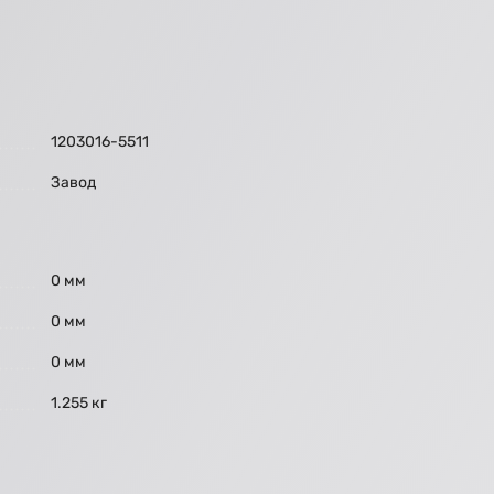
1203016-5511
Завод
0 мм
0 мм
0 мм
1.255 кг