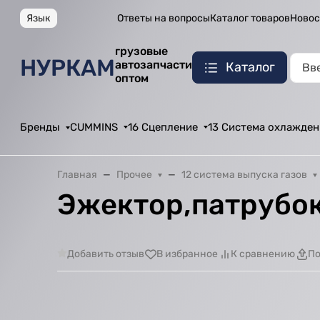
Язык
Ответы на вопросы
Каталог товаров
Новос
грузовые
НУРКАМ
автозапчасти
Каталог
оптом
Бренды
CUMMINS
16 Сцепление
13 Система охлажден
Главная
Прочее
12 система выпуска газов
Эжектор,патрубок,
Добавить отзыв
В избранное
К сравнению
По