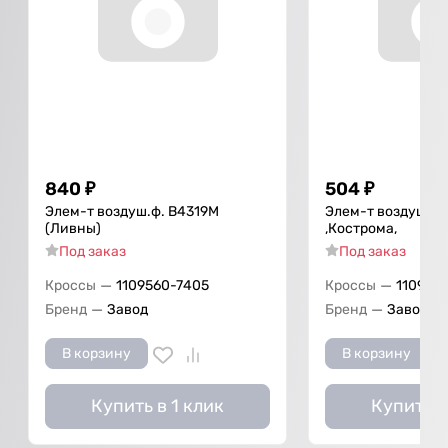
840
₽
504
₽
Элем-т воздуш.ф. В4319М
Элем-т воздуш.ф.
(Ливны)
,Кострома,
Под заказ
Под заказ
—
—
Кроссы
1109560-7405
Кроссы
110956
—
—
Бренд
Завод
Бренд
Завод
В корзину
В корзину
Купить в 1 клик
Купить в