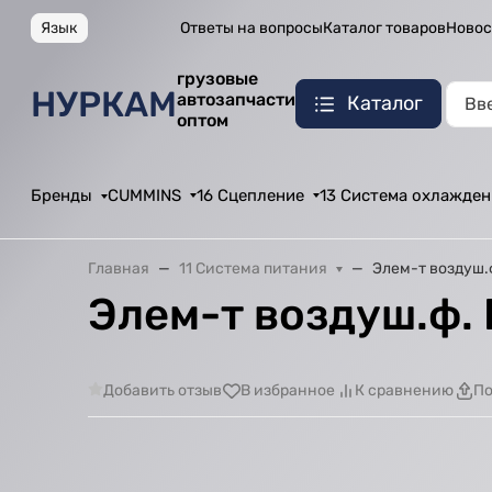
Язык
Ответы на вопросы
Каталог товаров
Новос
грузовые
НУРКАМ
автозапчасти
Каталог
оптом
Бренды
CUMMINS
16 Сцепление
13 Система охлажден
Главная
11 Система питания
Элем-т воздуш.ф
Элем-т воздуш.ф. 
Добавить отзыв
В избранное
К сравнению
По