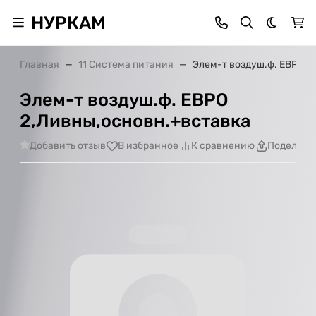
НУРКАМ
Темная 
Главная
11 Система питания
Элем-т воздуш.ф. ЕВРО 2
Элем-т воздуш.ф. ЕВРО
2,Ливны,основн.+вставка
Добавить отзыв
В избранное
К сравнению
Поделить