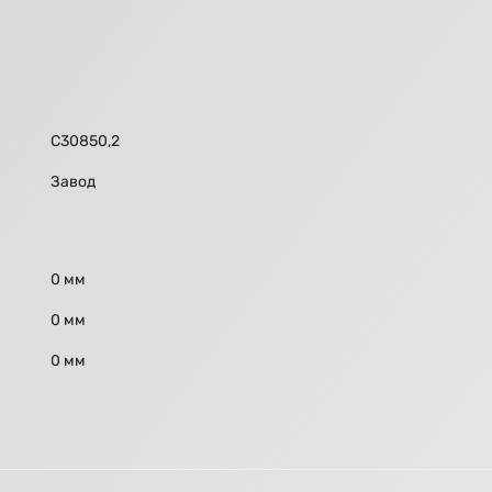
С30850,2
Завод
0 мм
0 мм
0 мм