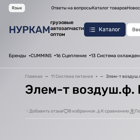
Язык
Ответы на вопросы
Каталог товаров
Новос
грузовые
НУРКАМ
автозапчасти
Каталог
оптом
Бренды
CUMMINS
16 Сцепление
13 Система охлажден
Главная
11 Система питания
Элем-т воздуш.
Элем-т воздуш.ф.
Добавить отзыв
В избранное
К сравнению
По