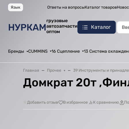
Язык
Ответы на вопросы
Каталог товаров
Новос
грузовые
НУРКАМ
автозапчасти
Каталог
оптом
Бренды
CUMMINS
16 Сцепление
13 Система охлажден
Главная
Прочее
39 Инструменты и принадл
Домкрат 20т ,Фин
Добавить отзыв
В избранное
К сравнению
По