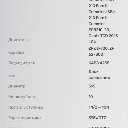
210 Euro II,
Cummins ISBe-
210 Euro III,
Cummins
EQB210-20,
Deutz TCD 2013
Двигатель
L04
ZF 6S-700, ZF
Коробка
6S-800
Подходит для
КАВЗ 4238
Диск
тип
сцепления
Диаметр
395
Число зубцов
10
Профиль ступицы
1 1/2 — 10N
Характеристики
395WGTZ