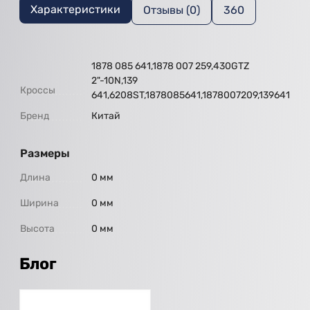
Характеристики
Отзывы (0)
360
1878 085 641,1878 007 259,430GTZ
2"-10N,139
Кроссы
641,6208ST,1878085641,1878007209,139641
Бренд
Китай
Размеры
Длина
0 мм
Ширина
0 мм
Высота
0 мм
Блог