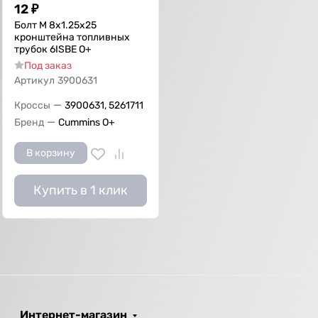
12
₽
Болт M 8х1.25х25
кронштейна топливных
трубок 6ISBE О+
Под заказ
Артикул
3900631
—
Кроссы
3900631, 5261711
—
Бренд
Cummins O+
В корзину
Купить в 1 клик
Интернет-магазин