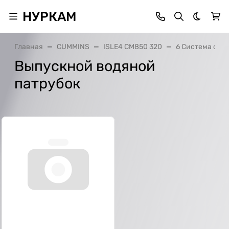
НУРКАМ
Темная 
Главная
CUMMINS
ISLE4 CM850 320
6 Система охл
Выпускной водяной
патрубок