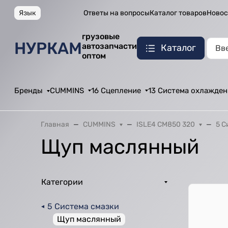
Язык
Ответы на вопросы
Каталог товаров
Новос
грузовые
НУРКАМ
автозапчасти
Каталог
оптом
Бренды
CUMMINS
16 Сцепление
13 Система охлажден
Главная
CUMMINS
ISLE4 CM850 320
5 С
Щуп маслянный
Категории
5 Система смазки
Щуп маслянный