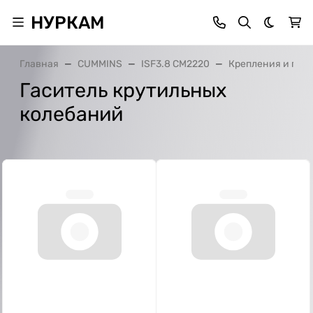
НУРКАМ
Темная 
Главная
CUMMINS
ISF3.8 CM2220
Крепления и при
Гаситель крутильных
колебаний