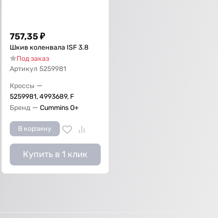
757,35
₽
Шкив коленвала ISF 3.8
Под заказ
Артикул
5259981
—
Кроссы
5259981, 4993689, F
—
Бренд
Cummins O+
В корзину
Купить в 1 клик