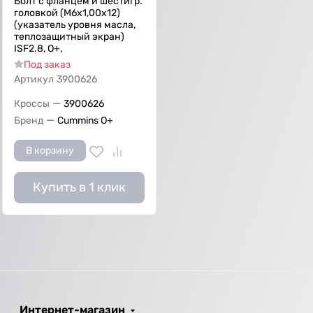
Болт с фланцем и шестигр.
головкой (М6х1,00х12)
(указатель уровня масла,
теплозащитный экран)
ISF2.8, О+,
Под заказ
Артикул
3900626
—
Кроссы
3900626
—
Бренд
Cummins O+
В корзину
Купить в 1 клик
Интернет-магазин