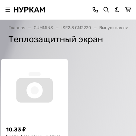
НУРКАМ
Темная 
Главная
CUMMINS
ISF2.8 CM2220
Выпускная систе
Теплозащитный экран
10,33
₽