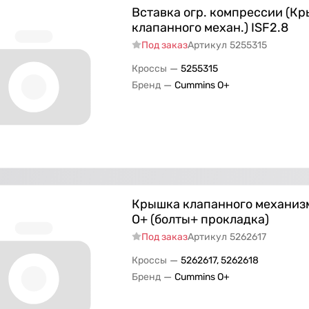
Вставка огр. компрессии (К
клапанного механ.) ISF2.8
Под заказ
Артикул
5255315
—
Кроссы
5255315
—
Бренд
Cummins O+
Крышка клапанного механизм
O+ (болты+ прокладка)
Под заказ
Артикул
5262617
—
Кроссы
5262617, 5262618
—
Бренд
Cummins O+