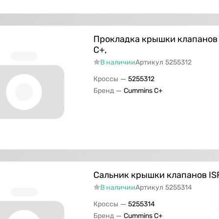
Прокладка крышки клапанов (I
C+,
В наличии
Артикул
5255312
—
Кроссы
5255312
—
Бренд
Cummins C+
Сальник крышки клапанов ISF 
В наличии
Артикул
5255314
—
Кроссы
5255314
—
Бренд
Cummins C+