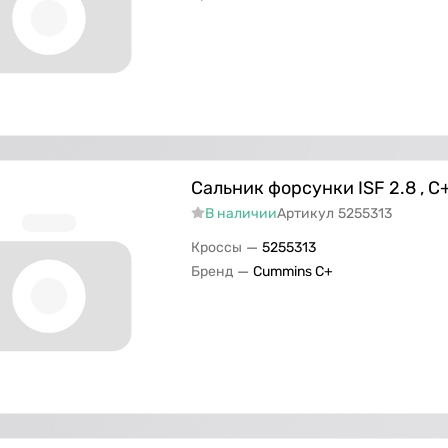
Сальник форсунки ISF 2.8 , С
В наличии
Артикул
5255313
—
Кроссы
5255313
—
Бренд
Cummins C+