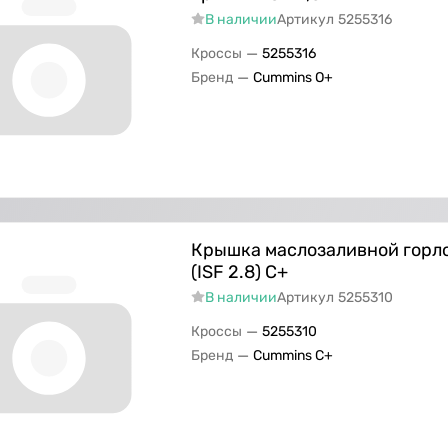
В наличии
Артикул
5255316
—
Кроссы
5255316
—
Бренд
Cummins O+
Крышка маслозаливной горл
(ISF 2.8) C+
В наличии
Артикул
5255310
—
Кроссы
5255310
—
Бренд
Cummins C+