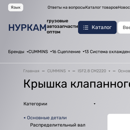
Язык
Ответы на вопросы
Каталог товаров
Новос
грузовые
НУРКАМ
автозапчасти
Каталог
оптом
Бренды
CUMMINS
16 Сцепление
13 Система охлажден
Главная
CUMMINS
ISF2.8 CM2220
Основ
Крышка клапанног
Категории
Основные детали
Распределительный вал