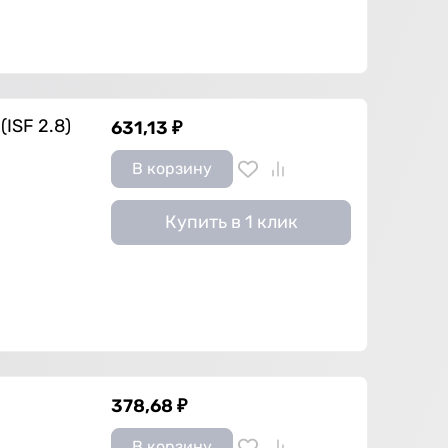
ISF 2.8)
631,13
₽
В корзину
Купить в 1 клик
378,68
₽
В корзину