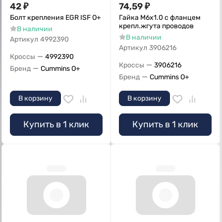
42
₽
74,59
₽
Болт крепления EGR ISF O+
Гайка M6х1.0 с фланцем
крепл.жгута проводов
В наличии
В наличии
Артикул
4992390
Артикул
3906216
—
Кроссы
4992390
—
Кроссы
3906216
—
Бренд
Cummins O+
—
Бренд
Cummins O+
В корзину
В корзину
Купить в 1 клик
Купить в 1 клик