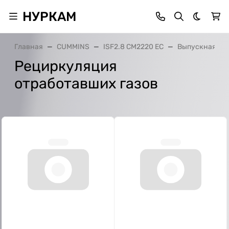
НУРКАМ
Темная 
Главная
CUMMINS
ISF2.8 CM2220 EC
Выпускная си
Рециркуляция
отработавших газов