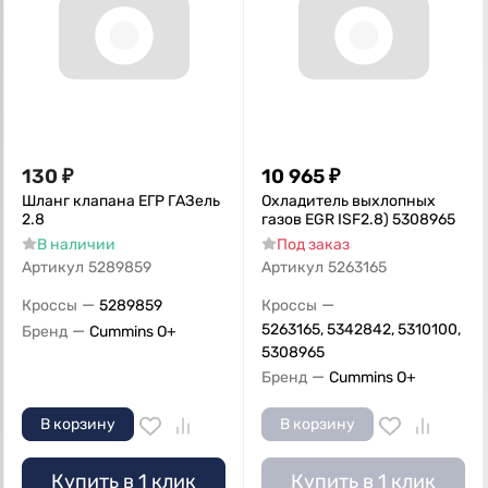
130
₽
10 965
₽
Шланг клапана ЕГР ГАЗель
Охладитель выхлопных
2.8
газов EGR ISF2.8) 5308965
В наличии
Под заказ
Артикул
5289859
Артикул
5263165
—
—
Кроссы
5289859
Кроссы
—
5263165, 5342842, 5310100,
Бренд
Cummins O+
5308965
—
Бренд
Cummins O+
В корзину
В корзину
Купить в 1 клик
Купить в 1 клик