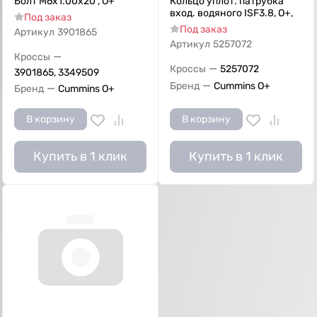
Болт M6x1.00x20 , О+
Кольцо уплот. патрубка
вход. водяного ISF3.8, О+,
Под заказ
Под заказ
Артикул
3901865
Артикул
5257072
—
Кроссы
—
Кроссы
5257072
3901865, 3349509
—
Бренд
Cummins O+
—
Бренд
Cummins O+
В корзину
В корзину
Купить в 1 клик
Купить в 1 клик