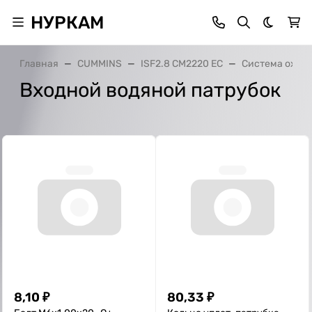
НУРКАМ
Темная 
Главная
CUMMINS
ISF2.8 CM2220 EC
Система охла
Входной водяной патрубок
8,10
₽
80,33
₽