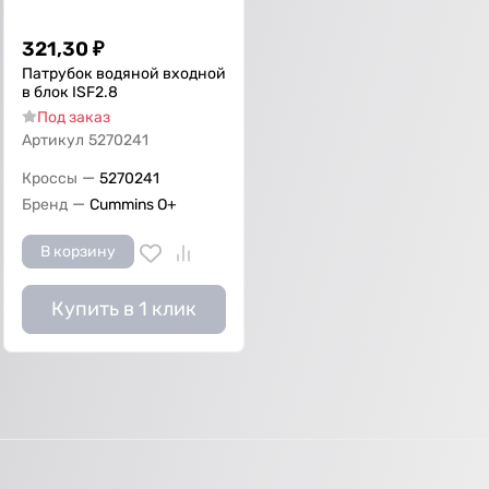
321,30
₽
Патрубок водяной входной
в блок ISF2.8
Под заказ
Артикул
5270241
—
Кроссы
5270241
—
Бренд
Cummins O+
В корзину
Купить в 1 клик