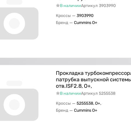
В наличии
Артикул
3903990
—
Кроссы
3903990
—
Бренд
Cummins O+
Прокладка турбокомпрессор
патрубка выпускной системы
отв.ISF2.8, О+,
В наличии
Артикул
5255538
—
Кроссы
5255538, О+,
—
Бренд
Cummins O+