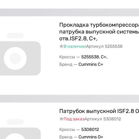
Прокладка турбокомпрессор
патрубка выпускной системы
отв.ISF2.8, С+,
В наличии
Артикул
5255538
—
Кроссы
5255538, С+,
—
Бренд
Cummins C+
Патрубок выпускной ISF2.8 
Под заказ
Артикул
5308012
—
Кроссы
5308012
—
Бренд
Cummins O+