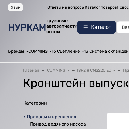
Язык
Ответы на вопросы
Каталог товаров
Новос
грузовые
НУРКАМ
автозапчасти
Каталог
оптом
Бренды
CUMMINS
16 Сцепление
13 Система охлажден
Главная
CUMMINS
ISF2.8 CM2220 EC
Пр
Кронштейн выпуск
Категории
Приводы и крепления
Привод водяного насоса