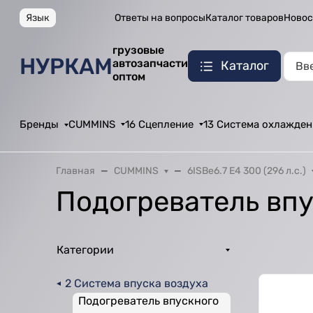
Язык
Ответы на вопросы
Каталог товаров
Новос
грузовые
НУРКАМ
автозапчасти
Каталог
оптом
Бренды
CUMMINS
16 Сцепление
13 Система охлажден
Главная
CUMMINS
6ISBe6.7 E4 300 (296 л.с.)
Подогреватель впу
Категории
2 Система впуска воздуха
Подогреватель впускного