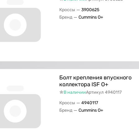
—
Кроссы
3900625
—
Бренд
Cummins O+
Болт крепления впускного
коллектора ISF О+
В наличии
Артикул
4940117
—
Кроссы
4940117
—
Бренд
Cummins O+