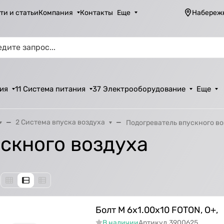
ти и статьи
Компания
Контакты
Еще
Набереж
ия
11 Система питания
37 Электрооборудование
Еще
2 Система впуска воздуха
Подогреватель впускного в
скного воздуха
Болт M 6x1.00x10 FOTON, О+,
В наличии
Артикул
3900625