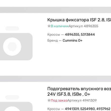
Крышка фиксатора ISF 2.8, ISF
В наличии
Артикул
4896355
—
Кроссы
4896355, 5313844
—
Бренд
Cummins O+
Подогреватель впускного во
24V ISF3.8, ISBe , O+
Под заказ
Артикул
4941309
—
Кроссы
4941309, 5254980, 4937962