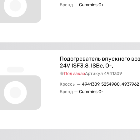
—
Бренд
Cummins O+
Подогреватель впускного во
24V ISF3.8, ISBe, О-,
Под заказ
Артикул
4941309
—
Кроссы
4941309, 5254980, 4937962
—
Бренд
Cummins O-