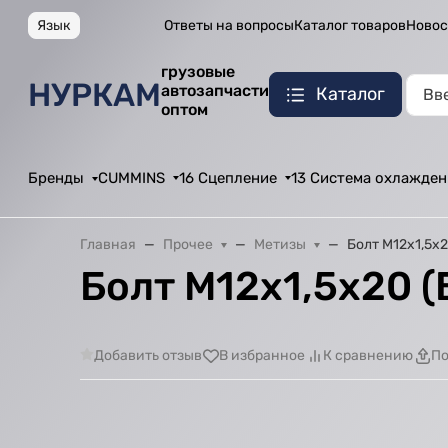
Язык
Ответы на вопросы
Каталог товаров
Новос
грузовые
НУРКАМ
автозапчасти
Каталог
оптом
Бренды
CUMMINS
16 Сцепление
13 Система охлажден
Главная
Прочее
Метизы
Болт М12х1,5х2
Болт М12х1,5х20 (
Добавить отзыв
В избранное
К сравнению
По