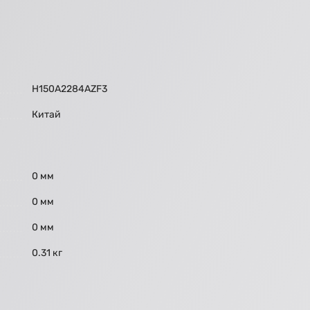
H150A2284AZF3
Китай
0 мм
0 мм
0 мм
0.31 кг