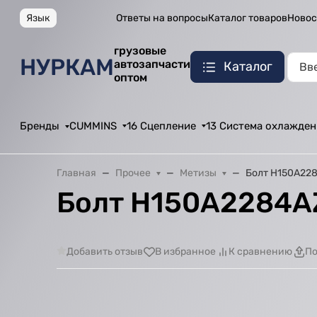
Язык
Ответы на вопросы
Каталог товаров
Новос
грузовые
НУРКАМ
автозапчасти
Каталог
оптом
Бренды
CUMMINS
16 Сцепление
13 Система охлажден
Главная
Прочее
Метизы
Болт H150A22
Болт H150A2284A
Добавить отзыв
В избранное
К сравнению
По