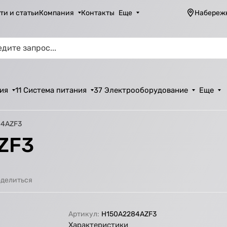
ти и статьи
Компания
Контакты
Еще
Набереж
ия
11 Система питания
37 Электрооборудование
Еще
84AZF3
ZF3
делиться
Артикул:
H150A2284AZF3
Характеристики