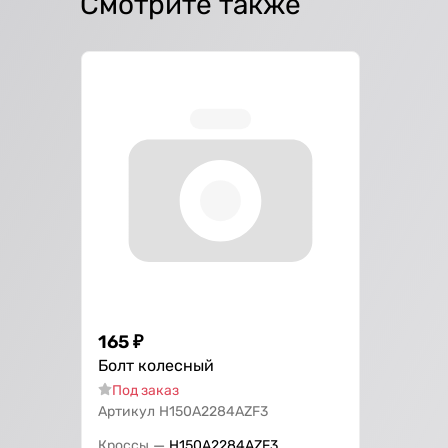
Смотрите также
165
₽
Болт колесный
Под заказ
Артикул
H150A2284AZF3
—
Кроссы
H150A2284AZF3