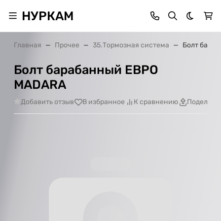
НУРКАМ
Темная 
Главная
Прочее
35.Тормозная система
Болт бара
Болт барабанный ЕВРО
МАDARA
Добавить отзыв
В избранное
К сравнению
Поделить