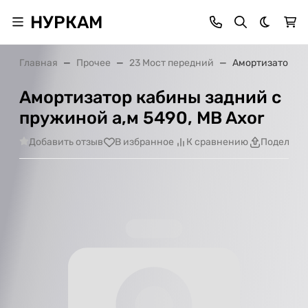
НУРКАМ
Темная 
Главная
Прочее
23 Мост передний
Амортизатор ка
Амортизатор кабины задний с
пружиной а,м 5490, MB Axor
Добавить отзыв
В избранное
К сравнению
Поделить