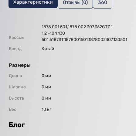
Характеристики
Отзывы (0)
360
1878 001 501,1878 002 307,362GTZ 1
1,2"-10N,130
Кроссы
501,6187ST,1878001501,1878002307,130501
Бренд
Китай
Размеры
Длина
0 мм
Ширина
0 мм
Высота
0 мм
Вес
10 кг
Блог