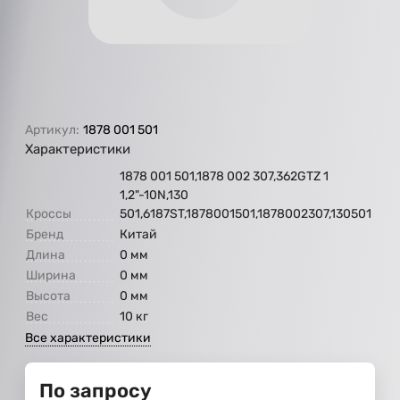
Артикул:
1878 001 501
Характеристики
1878 001 501,1878 002 307,362GTZ 1
1,2"-10N,130
Кроссы
501,6187ST,1878001501,1878002307,130501
Бренд
Китай
Длина
0 мм
Ширина
0 мм
Высота
0 мм
Вес
10 кг
Все характеристики
По запросу